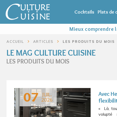
Cocktails
Plats de
Mieux comprendre la
ACCUEIL
ARTICLES
LES PRODUITS DU MOIS
LE MAG CULTURE CUISINE
LES PRODUITS DU MOIS
07
Avec He
JUIL.
2026
flexibili
« Là, tou
volupté 