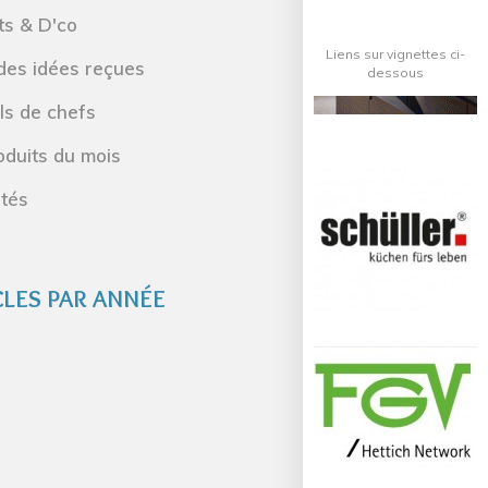
ts & D'co
Liens sur vignettes ci-
des idées reçues
dessous
ls de chefs
oduits du mois
ités
CLES PAR ANNÉE