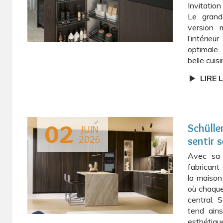
Invitatio
Le grand
version 
l’intéri
optimale.
belle cuis
LIRE 
02
Schülle
JUIN
2026
sentir 
Avec sa 
fabricant
la maison
où chaque
central. 
tend ains
esthétique