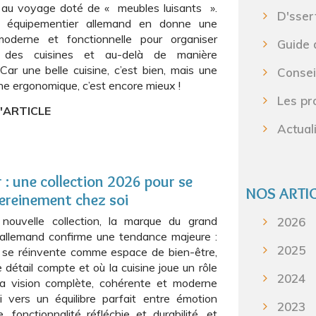
n au voyage doté de « meubles luisants ».
D'sser
 équipementier allemand en donne une
moderne et fonctionnelle pour organiser
Guide 
eur des cuisines et au-delà de manière
 Car une belle cuisine, c’est bien, mais une
Consei
ine ergonomique, c’est encore mieux !
Les pr
L'ARTICLE
Actual
r : une collection 2026 pour se
NOS ARTI
sereinement chez soi
nouvelle collection, la marque du grand
2026
 allemand confirme une tendance majeure :
2025
 se réinvente comme espace de bien-être,
 détail compte et où la cuisine joue un rôle
2024
Sa vision complète, cohérente et moderne
i vers un équilibre parfait entre émotion
2023
, fonctionnalité réfléchie et durabilité, et