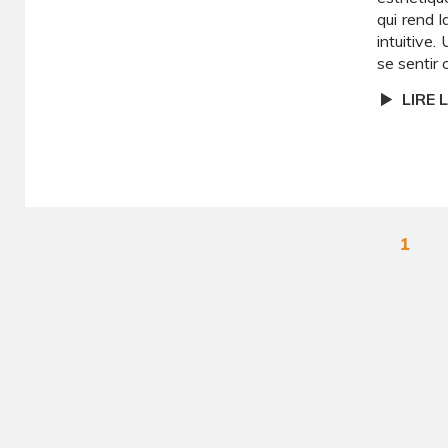
qui rend 
intuitive
se sentir 
LIRE 
1