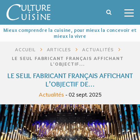
Mieux comprendre la cuisine, pour mieux la concevoir et
mieux la vivre
ACCUEIL
ARTICLES
ACTUALITÉS
LE SEUL FABRICANT FRANÇAIS AFFICHANT
L’OBJECTIF...
LE SEUL FABRICANT FRANÇAIS AFFICHANT
L’OBJECTIF DE…
Actualités
- 02 sept. 2025