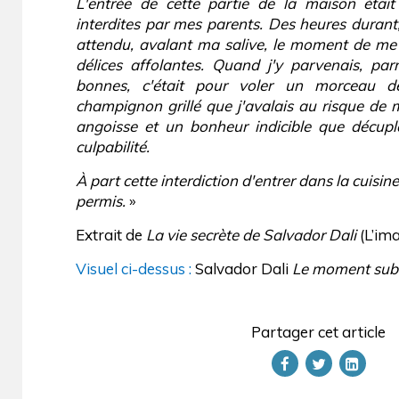
L'entrée de cette partie de la maison étai
interdites par mes parents. Des heures durant
attendu, avalant ma salive, le moment de me f
délices affolantes. Quand j'y parvenais, pa
bonnes, c'était pour voler un morceau 
champignon grillé que j'avalais au risque de m
angoisse et un bonheur indicible que décupl
culpabilité.
À part cette interdiction d'entrer dans la cuisin
permis.
»
Extrait de
La vie secrète de Salvador Dali
(L’im
Visuel ci-dessus :
Salvador Dali
Le moment sub
Partager cet article