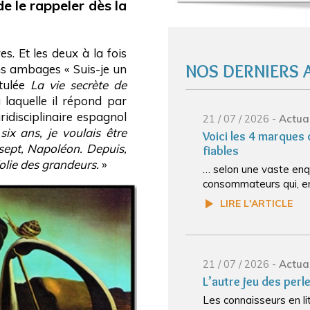
de le rappeler dès la
. Et les deux à la fois
NOS DERNIERS 
ans ambages « Suis-je un
itulée
La vie secrète de
 laquelle il répond par
uridisciplinaire espagnol
21 / 07 / 2026 -
Actual
six ans, je voulais être
Voici les 4 marques
sept, Napoléon. Depuis,
fiables
olie des grandeurs.
»
… selon une vaste enq
consommateurs qui, en 
LIRE L'ARTICLE
21 / 07 / 2026 -
Actual
L’autre jeu des perl
Les connaisseurs en li