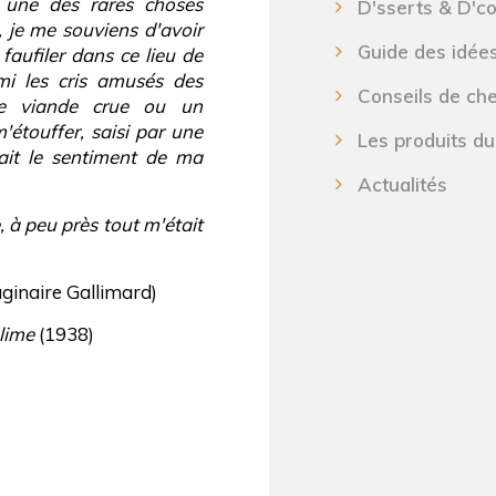
t une des rares choses
D'sserts & D'c
, je me souviens d'avoir
Guide des idée
aufiler dans ce lieu de
rmi les cris amusés des
Conseils de ch
de viande crue ou un
'étouffer, saisi par une
Les produits du
ait le sentiment de ma
Actualités
e, à peu près tout m'était
aginaire Gallimard)
lime
(1938)