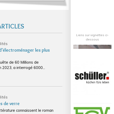
ARTICLES
Liens sur vignettes ci-
dessous
ités
 d’électroménager les plus
uête de 60 Millions de
2023, a interrogé 6000...
ités
es de verre
ttérature connaissent le roman