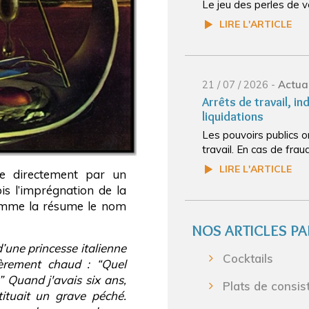
Le jeu des perles de v
LIRE L'ARTICLE
21 / 07 / 2026 -
Actual
Arrêts de travail, in
liquidations
Les pouvoirs publics o
travail. En cas de fraud
LIRE L'ARTICLE
ine directement par un
is l’imprégnation de la
comme la résume le nom
NOS ARTICLES PA
’une princesse italienne
Cocktails
ièrement chaud : “Quel
 Quand j'avais six ans,
Plats de consis
ituait un grave péché.