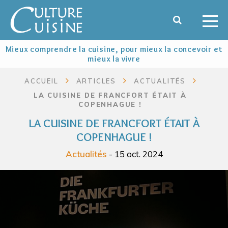
Mieux comprendre la cuisine, pour mieux la concevoir et
mieux la vivre
ACCUEIL
ARTICLES
ACTUALITÉS
LA CUISINE DE FRANCFORT ÉTAIT À
COPENHAGUE !
LA CUISINE DE FRANCFORT ÉTAIT À
COPENHAGUE !
Actualités
- 15 oct. 2024