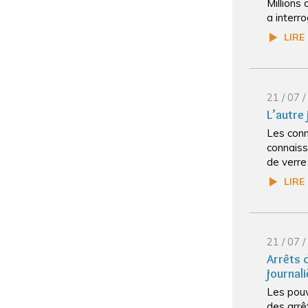
Millions
a interro
LIRE
21 / 07 
L’autre 
Les conn
connaiss
de verre
LIRE
21 / 07 
Arrêts d
journali
Les pouvo
des arrêt