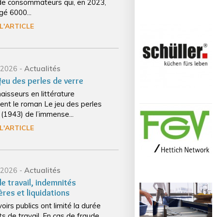
 de consommateurs qui, en 2023,
gé 6000...
 L'ARTICLE
/ 2026 -
Actualités
jeu des perles de verre
aisseurs en littérature
ent le roman Le jeu des perles
 (1943) de l’immense...
 L'ARTICLE
/ 2026 -
Actualités
e travail, indemnités
ères et liquidations
irs publics ont limité la durée
s de travail. En cas de fraude...