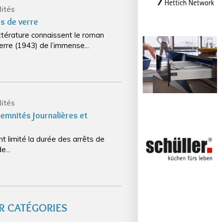
ités
es de verre
ttérature connaissent le roman
erre (1943) de l’immense...
ités
demnités journalières et
nt limité la durée des arrêts de
e...
R CATÉGORIES