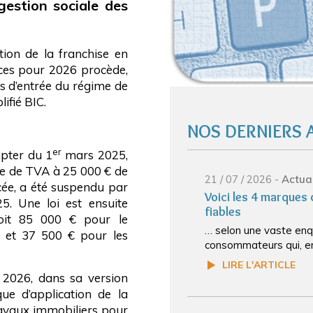
 gestion sociale des
tion de la franchise en
nces pour 2026 procède,
s d’entrée du régime de
ifié BIC.
NOS DERNIERS 
er
mpter du 1
mars 2025,
ase de TVA à 25 000 € de
21 / 07 / 2026 -
Actual
ercée, a été suspendu par
Voici les 4 marques
. Une loi est ensuite
fiables
 soit 85 000 € pour le
… selon une vaste enq
t et 37 500 € pour les
consommateurs qui, en 
LIRE L'ARTICLE
r 2026, dans sa version
ique d’application de la
ravaux immobiliers pour