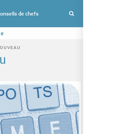
onseils de chefs
re
 NOUVEAU
AU