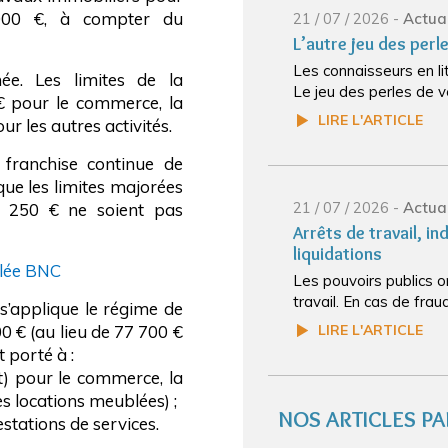
5 000 €, à compter du
21 / 07 / 2026 -
Actual
L’autre jeu des perl
Les connaisseurs en li
ée. Les limites de la
Le jeu des perles de v
€ pour le commerce, la
LIRE L'ARTICLE
r les autres activités.
a franchise continue de
que les limites majorées
21 / 07 / 2026 -
Actual
1 250 € ne soient pas
Arrêts de travail, in
liquidations
ôlée BNC
Les pouvoirs publics o
travail. En cas de fraud
s’applique le régime de
LIRE L'ARTICLE
0 € (au lieu de 77 700 €
 porté à :
t) pour le commerce, la
s locations meublées) ;
NOS ARTICLES PA
estations de services.