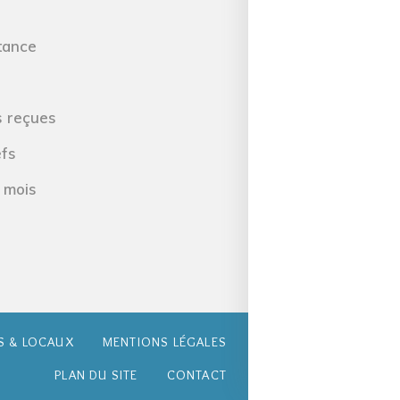
tance
o
s reçues
efs
 mois
S & LOCAUX
MENTIONS LÉGALES
PLAN DU SITE
CONTACT